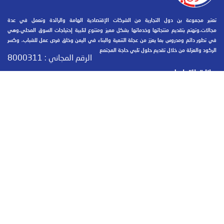
تعتبر مجموعة بن دول التجارية من الشركات الإقتصادية الهامة والرائدة وتعمل في عدة
مجالات،وتهتم بتقديم منتجاتها وخدماتها بشكل مميز ومتنوع لتلبية إحتياجات السوق المحلي،وهي
في تطور دائم ومدروس بما يعزز من عجلة التنمية والبناء في اليمن وخلق فرص عمل للشباب، وكسر
الركود والعزلة من خلال تقديم حلول تلبي حاجة المجتمع وتساهم في التطور والنماء.
الرقم المجاني :
8000311
بيانات التواصل
حضرموت - المكلا - جول مسحة - مقابل حوش الجمارك
+967 05 326030 / +967 05 326031
+967 05 326031
info@bindowalgroup.com
GoogleMap عرض الموقع على
bindowalgroup Apps :