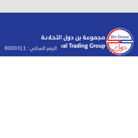
الرقم المجاني :
8000311
تعتبر مجموعة بن دول التجارية من الشركات الإقتصادية الهامة والرائدة وتعمل في عدة
مجالات،وتهتم بتقديم منتجاتها وخدماتها بشكل مميز ومتنوع لتلبية إحتياجات السوق المحلي،وهي
في تطور دائم ومدروس بما يعزز من عجلة التنمية والبناء في اليمن وخلق فرص عمل للشباب، وكسر
الركود والعزلة من خلال تقديم حلول تلبي حاجة المجتمع وتساهم في التطور والنماء.
بيانات التواصل
حضرموت - المكلا - جول مسحة - مقابل حوش الجمارك
+967 05 326030 / +967 05 326031
+967 05 326031
info@bindowalgroup.com