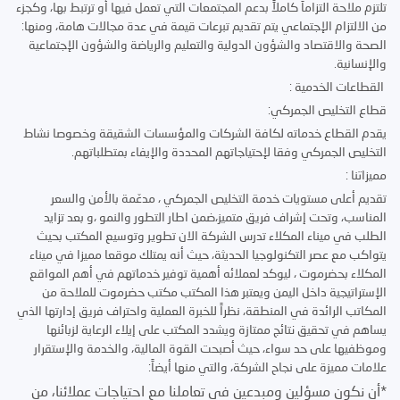
تلتزم ملاحة التزاماً كاملاً بدعم المجتمعات التي تعمل فيها أو ترتبط بها، وكجزء
من الالتزام الإجتماعي يتم تقديم تبرعات قيمة في عدة مجالات هامة، ومنها:
الصحة والاقتصاد والشؤون الدولية والتعليم والرياضة والشؤون الإجتماعية
والإنسانية.
القطاعات الخدمية :
قطاع التخليص الجمركي:
يقدم القطاع خدماته لكافة الشركات والمؤسسات الشقيقة وخصوصا نشاط
التخليص الجمركي وفقا لإحتياجاتهم المحددة والإيفاء بمتطلباتهم.
مميزاتنا :
تقديم أعلى مستويات خدمة التخليص الجمركي ، مدعّمة بالأمن والسعر
المناسب، وتحت إشراف فريق متميز،ضمن اطار التطور والنمو ،و بعد تزايد
الطلب في ميناء المكلاء تدرس الشركة الان تطوير وتوسيع المكتب بحيث
يتواكب مع عصر التكنولوجيا الحديثة، حيث أنه يمتلك موقعا مميزا في ميناء
المكلاء بحضرموت ، ليوكد لعملائه أهمية توفير خدماتهم في أهم المواقع
الإستراتيجية داخل اليمن ويعتبر هذا المكتب مكتب حضرموت للملاحة من
المكاتب الرائدة في المنطقة، نظراً للخبرة العملية واحتراف فريق إدارتها الذي
يساهم في تحقيق نتائج ممتازة ويشدد المكتب على إيلاء الرعاية لزبائنها
وموظفيها على حد سواء، حيث أصبحت القوة المالية، والخدمة والإستقرار
علامات مميزة على نجاح الشركة، والتي منها أيضاً:
*أن نكون مسؤلين ومبدعين في تعاملنا مع احتياجات عملائنا، من